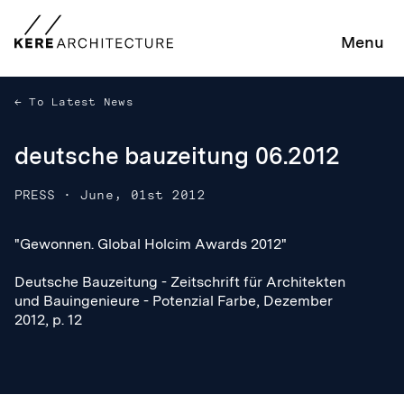
Menu
To Latest News
deutsche bauzeitung 06.2012
PRESS
·
June, 01st 2012
"Gewonnen. Global Holcim Awards 2012"
"Gewonnen. Global Holcim Awards 2012"
Deutsche Bauzeitung - Zeitschrift für Architekten
Deutsche Bauzeitung - Zeitschrift für Architekten
und Bauingenieure - Potenzial Farbe, Dezember
und Bauingenieure - Potenzial Farbe, Dezember
2012, p. 12
2012, p. 12