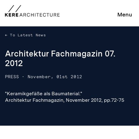
Menu
To Latest News
Architektur Fachmagazin 07.
2012
PRESS
·
November, 01st 2012
"Keramikgefäße als Baumaterial."
"Keramikgefäße als Baumaterial."
Architektur Fachmagazin, November 2012, pp.72-75
Architektur Fachmagazin, November 2012, pp.72-75