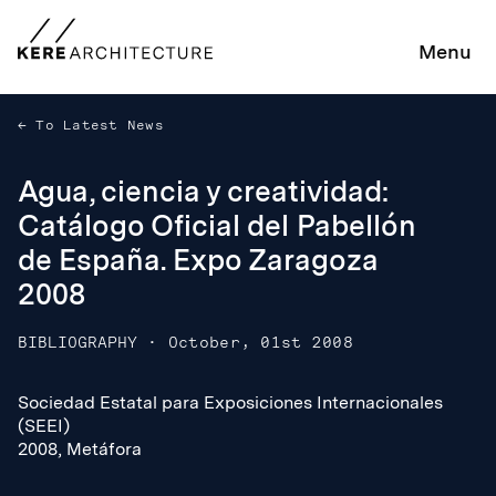
Menu
To Latest News
Agua, ciencia y creatividad:
Catálogo Oficial del Pabellón
de España. Expo Zaragoza
2008
BIBLIOGRAPHY
·
October, 01st 2008
Sociedad Estatal para Exposiciones Internacionales
Sociedad Estatal para Exposiciones Internacionales
(SEEI)
(SEEI)
2008, Metáfora
2008, Metáfora